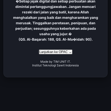
�Setiap jejak digital dan setiap perbuatan akan
dimintai pertanggungjawaban. Jangan mencari
rezeki dari jalan yang batil, karena Allah
menghalalkan yang baik dan mengharamkan yang
merusak. Tinggalkan peretasan, penipuan, dan
perjudian; sesungguhnya keberkahan ada pada
usaha yang jujur.�
(QS. Al-Baqarah: 188, QS. Al-Ma�idah: 90).
Lanjutkan ke OPAC →
Made by TIM UNIT IT.
Institut Teknologi Sawit Indonesia